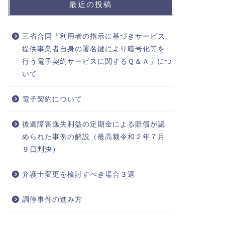
最近の投稿
三省合同「利用者の指示に基づきサービス
提供事業者自身の署名鍵により暗号化等を
行う電子契約サービスに関するＱ＆Ａ」につ
いて
電子契約について
後遺障害逸失利益の定期金による賠償が認
められた事例の解説（最高裁令和２年７月
９日判決）
弁護士変更を検討すべき場合３選
調停事件の進み方