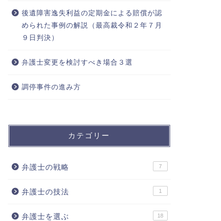
後遺障害逸失利益の定期金による賠償が認
められた事例の解説（最高裁令和２年７月
９日判決）
弁護士変更を検討すべき場合３選
調停事件の進み方
カテゴリー
弁護士の戦略
7
弁護士の技法
1
弁護士を選ぶ
18