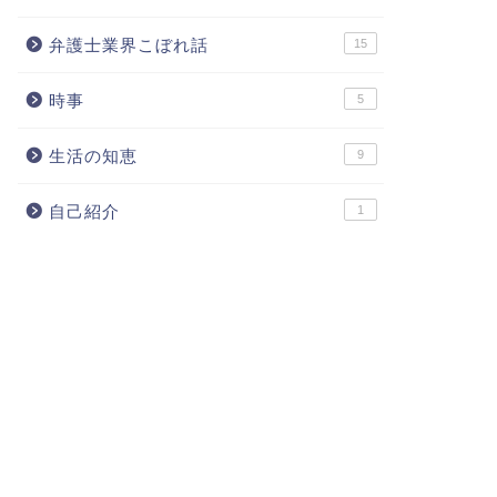
弁護士業界こぼれ話
15
時事
5
生活の知恵
9
自己紹介
1