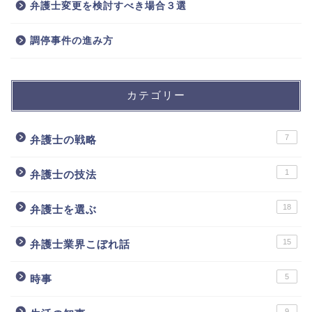
弁護士変更を検討すべき場合３選
調停事件の進み方
カテゴリー
7
弁護士の戦略
1
弁護士の技法
18
弁護士を選ぶ
15
弁護士業界こぼれ話
5
時事
9