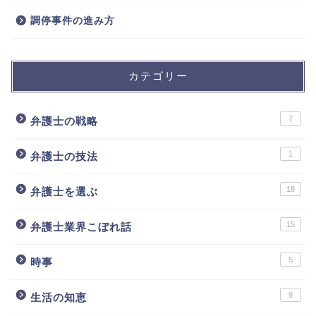
調停事件の進み方
カテゴリー
7
弁護士の戦略
1
弁護士の技法
18
弁護士を選ぶ
15
弁護士業界こぼれ話
5
時事
9
生活の知恵