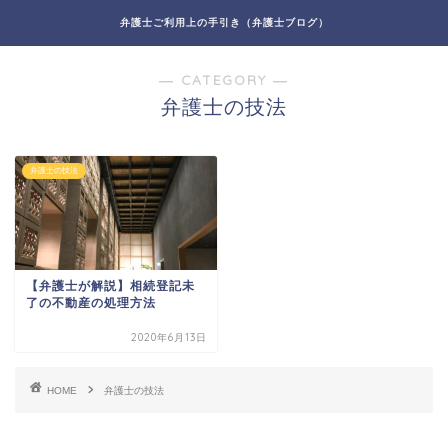
弁護士ご利用上の手引き（弁護士ブログ）
― CATEGORY ―
弁護士の技法
弁護士の技法
【弁護士が解説】相続登記未
了の不動産の処理方法
2020年6月13日
HOME
弁護士の技法